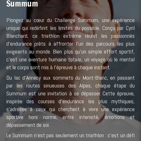
Summum
Plongez au cœur du Challenge Summum, une expérience
unique qui redéfinit les limites du possible. Conçu par Cyril
Blanchard, ce triathlon extrême réunit les passionnés
d’endurance prêts à affronter l’un des parcours les plus
exigeants au monde. Bien plus qu’un simple effort sportif,
c’est une aventure humaine totale, un voyage où le mental
et le corps sont mis à l’épreuve à chaque instant.
Du lac d’Annecy aux sommets du Mont-Blanc, en passant
par les routes sinueuses des Alpes, chaque étape du
Summum est une invitation à se dépasser. Cette épreuve,
inspirée des courses d’endurance les plus mythiques,
s’adresse à ceux qui cherchent à vivre une expérience
sportive hors norme, entre intensité, émotions et
dépassement de soi.
Le Summum n’est pas seulement un triathlon : c’est un défi