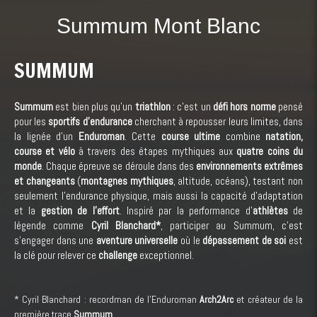
Summum Mont Blanc
SUMMUM
Summum
est bien plus qu'un
triathlon
: c'est un
défi hors norme
pensé
pour les
sportifs d'endurance
cherchant à repousser leurs limites, dans
la lignée d'un
Enduroman
. Cette
course ultime
combine
natation,
course et vélo
à travers des étapes mythiques aux
quatre coins du
monde
. Chaque épreuve se déroule dans des
environnements extrêmes
et changeants
(
montagnes mythiques
, altitude, océans), testant non
seulement l'endurance physique, mais aussi la capacité d'adaptation
et la
gestion de l'effort
. Inspiré par la performance d'
athlètes
de
légende comme
Cyril Blanchard
*
, participer au Summum, c'est
s'engager dans une
aventure universelle
où le
dépassement de soi
est
la clé pour relever ce
challenge
exceptionnel.
* Cyril Blanchard : recordman de l'Enduroman
Arch2Arc
et créateur de la
première trace
Summum